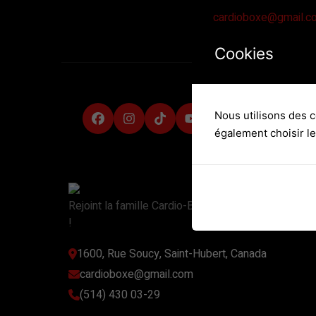
cardioboxe@gmail.c
Cookies
Nous utilisons des c
également choisir l
Rejoint la famille Cardio-Boxe Sow et libérez votre
!
1600, Rue Soucy, Saint-Hubert, Canada
cardioboxe@gmail.com
(514) 430 03-29