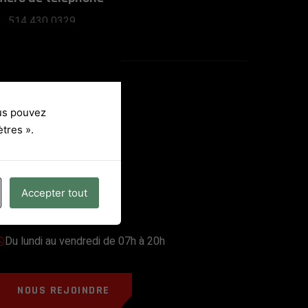
514 430 0329
ous pouvez
tres ».
Accepter tout
Horaires d'ouverture
Du lundi au vendredi de 07h à 20h
NOUS REJOINDRE